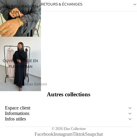
RETOURS & ÉCHANGES
OUVRIR L’IMAGE EN
PLEIN ÉCRAN
Djellabas
OUVRIR L’IMAGE EN
PLEIN ÉCRAN
Djellabas juniors
Autres collections
Espace client
Informations
Infos utiles
© 2026
Eluz Collection
Facebook
Instagram
Tiktok
Snapchat